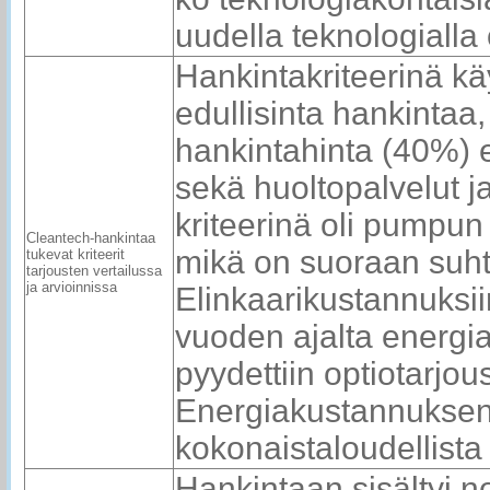
uudella teknologialla 
Hankintakriteerinä käy
edullisinta hankintaa, 
hankintahinta (40%) 
sekä huoltopalvelut 
kriteerinä oli pumpun
Cleantech-hankintaa
mikä on suoraan suh
tukevat kriteerit
tarjousten vertailussa
ja arvioinnissa
Elinkaarikustannuksiin
vuoden ajalta energia
pyydettiin optiotarjou
Energiakustannuksen h
kokonaistaloudellista
Hankintaan sisältyi n