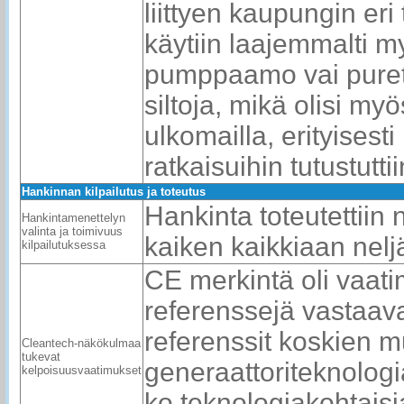
liittyen kaupungin er
käytiin laajemmalti 
pumppaamo vai puret
siltoja, mikä olisi m
ulkomailla, erityisest
ratkaisuihin tutustuttii
Hankinnan kilpailutus ja toteutus
Hankinta toteutettiin 
Hankintamenettelyn
valinta ja toimivuus
kaiken kaikkiaan nelj
kilpailutuksessa
CE merkintä oli vaati
referenssejä vastaav
referenssit koskien 
Cleantech-näkökulmaa
tukevat
generaattoriteknologi
kelpoisuusvaatimukset
ko teknologiakohtaisi