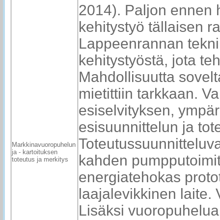
2014). Paljon ennen h
kehitystyö tällaisen r
Lappeenrannan teknilli
kehitystyöstä, jota t
Mahdollisuutta sovel
mietittiin tarkkaan. V
esiselvityksen, ympär
esisuunnittelun ja tot
Toteutussuunnitteluv
Markkinavuoropuhelun
ja - kartoituksen
kahden pumpputoimitta
toteutus ja merkitys
energiatehokas protot
laajalevikkinen laite
Lisäksi vuoropuhelua k