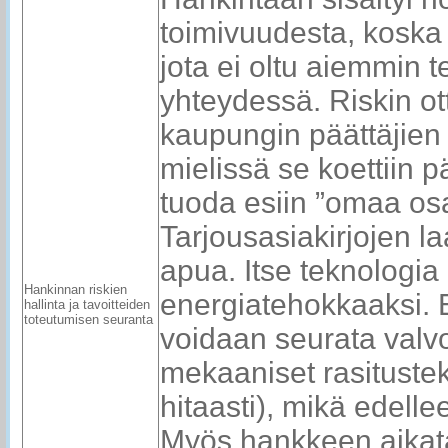
toimivuudesta, koska 
jota ei oltu aiemmin t
yhteydessä. Riskin ott
kaupungin päättäjien 
mielissä se koettiin pä
tuoda esiin ”omaa osa
Tarjousasiakirjojen la
apua. Itse teknologia
Hankinnan riskien
energiatehokkaaksi. 
hallinta ja tavoitteiden
toteutumisen seuranta
voidaan seurata valvon
mekaaniset rasitustek
hitaasti), mikä edelle
Myös hankkeen aikatau