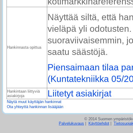
kotimarkkinareferenss
Näyttää siltä, että ha
vieläpä yli odotusten
suoraviivaisemmin, jo
Hankinnasta opittua
saatu säästöjä.
Piensaimaan tilaa pa
(Kuntatekniikka 05/2
Liitetyt asiakirjat
Hankintaan liittyviä
asiakirjoja
Näytä muut käyttäjän hankinnat
Ota yhteyttä hankinnan lisääjään
© 2014 Suomen ympäristö
Palvelukuvaus
|
Käyttöehdot
|
Tietosuoja