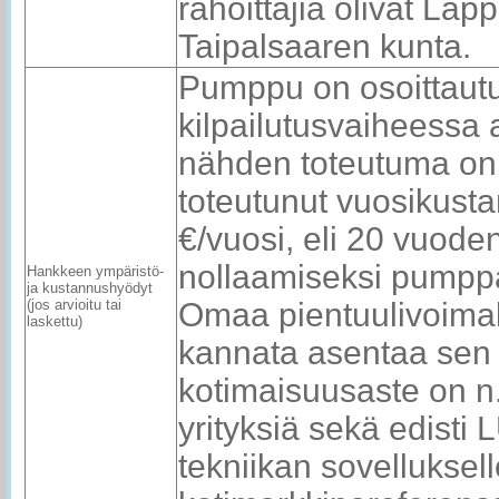
rahoittajia olivat L
Taipalsaaren kunta.
Pumppu on osoittaut
kilpailutusvaiheessa 
nähden toteutuma on
toteutunut vuosikus
€/vuosi, eli 20 vuoden
nollaamiseksi pumppa
Hankkeen ympäristö-
ja kustannushyödyt
(jos arvioitu tai
Omaa pientuulivoimal
laskettu)
kannata asentaa sen
kotimaisuusaste on n. 
yrityksiä sekä edisti L
tekniikan sovellukse