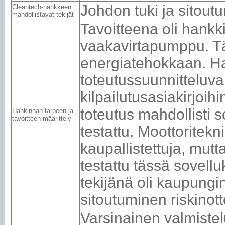
Johdon tuki ja sitoutu
Cleantech-hankkeen
mahdollistavat tekijät
Tavoitteena oli hank
vaakavirtapumppu. T
energiatehokkaan. Han
toteutussuunnitteluvai
kilpailutusasiakirjoi
toteutus mahdollisti s
Hankinnan tarpeen ja
tavoitteen määrittely
testattu. Moottoritekn
kaupallistettuja, mutt
testattu tässä sovel
tekijänä oli kaupungi
sitoutuminen riskinot
Varsinainen valmistel