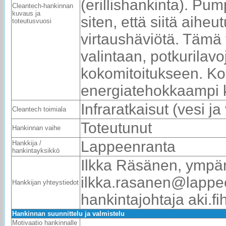
(erillishankinta). Pum
Cleantech-hankinnan
kuvaus ja
siten, että siitä aih
toteutusvuosi
virtaushäviötä. Tämä 
valintaan, potkurilavo
kokomitoitukseen. Ko
energiatehokkaampi k
Infraratkaisut (vesi ja
Cleantech toimiala
Toteutunut
Hankinnan vaihe
Lappeenranta
Hankkija /
hankintayksikkö
Ilkka Räsänen, ympär
ilkka.rasanen@lappeen
Hankkijan yhteystiedot
hankintajohtaja aki.f
Hankinnan suunnittelu ja valmistelu
Motivaatio hankinnalle