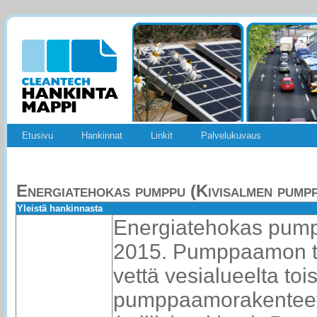
Etusivu
Hankinnat
Linkit
Palvelukuvaus
Energiatehokas pumppu (Kivisalmen pump
Yleistä hankinnasta
Energiatehokas pumpp
2015. Pumppaamon ta
vettä vesialueelta tois
pumppaamorakenteet