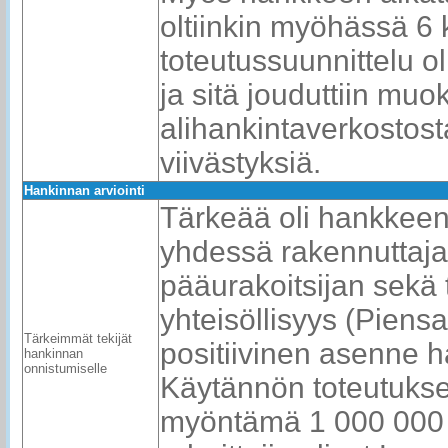
oltiinkin myöhässä 6 k
toteutussuunnittelu o
ja sitä jouduttiin mu
alihankintaverkostosta
viivästyksiä.
Hankinnan arviointi
Tärkeää oli hankkeen
yhdessä rakennuttajak
pääurakoitsijan sekä
yhteisöllisyys (Piens
Tärkeimmät tekijät
positiivinen asenne h
hankinnan
onnistumiselle
Käytännön toteutukse
myöntämä 1 000 000 €