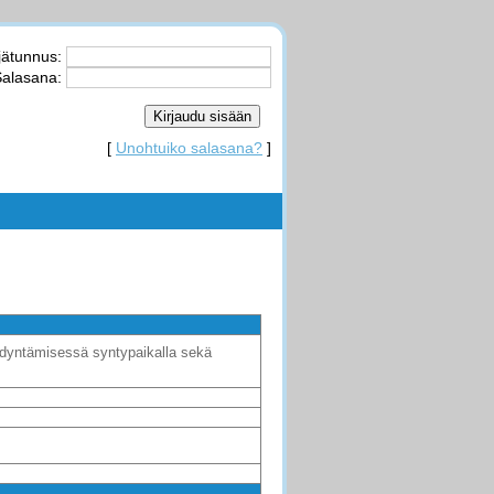
jätunnus:
alasana:
[
Unohtuiko salasana?
]
ödyntämisessä syntypaikalla sekä