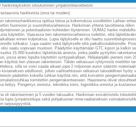
/ hankintayksikön sitoutuminen ympäristötavoitteisiin
staavista hankkeista (oma tai muiden)
n rakennushankkeissa opittua tietoa ja kokemuksia sovellettiin Laihian erita
ettiin huomioon jo suunnitteluvaiheessa. Hankinnan yhtenä tavoitteena olikin
ödyntäminen ja potentiaalisten kohteiden löytäminen. UUMA2 hanke mahdollisti
ta käytettiin. Vaasassa tien rakentamisvaiheessa todettiin, että läjitettäväksi
paikallaan ennen kuljetuksia. Lupia läjitykselle ei oltu haettu suunnitteluproses
oinnille tuhkaksi. Lupa saatiin sekä läjitykselle että paikallisstabiloinnille. Pr
es olisi saatu sopivaan muotoon. Päädyttiin käyttämään GTC kipsin ja kalkin s
uttui 15 000 kuutioksi läjitettävää ainesta, jonka päälle pystyttiin rakentamaan,
un, jossa aines lopulta käytettiin syntypaikallaan. Hiilijalanjälki pieneni noin 
n käyttöä tien yläosan rakenteisiin. Tähän ratkaisuun ryhtymistä mietittiin tark
utteleva, sillä se voisi saada aikaan jopa 2 miljoonan euron säästön materiaal
kiviaineksen edullisesti, jolloin vaihtoehtoisen ratkaisun taloudellinen hyöty vä
teisiin päätettiin kokeilla tuhkan käyttöä niin, että korvattiin pengermateriaali
oimalaitostuhkaa toimitettiin pengerrakenteeseen. Haasteena olivat olosuhteet
 liettyy. Pengerrys onnistui, tekniikka toimi, logistiikka onnistui ja kustan
a oli rakentaminen ja 5 vuoden takuuaika. Hankinnan esivalmistelu toteutett
tta lupia (ympäristölupa sekä pohjakuonan mine-raaliaineksen voimalaitostuh
en tarjouspyyntöä.