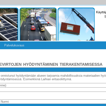
Käyttä
S
Palvelukuvaus
evirtojen hyödyntäminen tierakentamisessa
n onnistunut hyödyntämään alueen tarjoamia mahdollisuuksia materiaalien hy
yödyntämisessä. Esimerkkinä Laihian eritasoliittymä.
enne)
i Nurmi