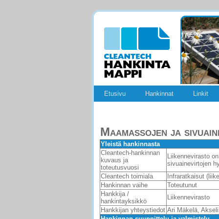
Etusivu
Hankinnat
Linkit
Maamassojen ja sivuain
Yleistä hankinnasta
Cleantech-hankinnan
Liikennevirasto o
kuvaus ja
sivuainevirtojen h
toteutusvuosi
Cleantech toimiala
Infraratkaisut (liik
Hankinnan vaihe
Toteutunut
Hankkija /
Liikennevirasto
hankintayksikkö
Hankkijan yhteystiedot
Ari Mäkelä, Aksel
Hankinnan suunnittelu ja valmistelu