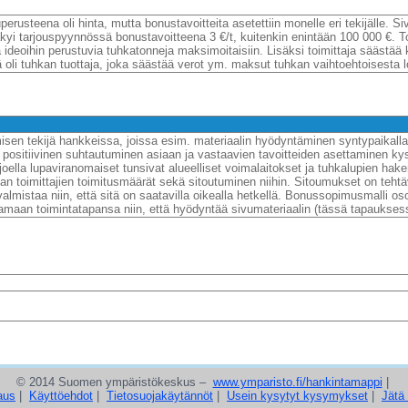
perusteena oli hinta, mutta bonustavoitteita asetettiin monelle eri tekijälle. S
yi tarjouspyynnössä bonustavoitteena 3 €/t, kuitenkin enintään 100 000 €. 
a ideoihin perustuvia tuhkatonneja maksimoitaisiin. Lisäksi toimittaja säästää
ä oli tuhkan tuottaja, joka säästää verot ym. maksut tuhkan vaihtoehtoisesta l
sen tekijä hankkeissa, joissa esim. materiaalin hyödyntäminen syntypaikalla 
 positiivinen suhtautuminen asiaan ja vastaavien tavoitteiden asettaminen k
oella lupaviranomaiset tunsivat alueelliset voimalaitokset ja tuhkalupien hak
kan toimittajien toimitusmäärät sekä sitoutuminen niihin. Sitoumukset on tehtä
ivalmistaa niin, että sitä on saatavilla oikealla hetkellä. Bonussopimusmalli 
tamaan toimintatapansa niin, että hyödyntää sivumateriaalin (tässä tapaukses
© 2014 Suomen ympäristökeskus –
www.ymparisto.fi/hankintamappi
|
aus
|
Käyttöehdot
|
Tietosuojakäytännöt
|
Usein kysytyt kysymykset
|
Jätä 