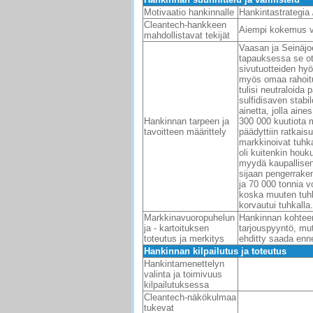
Motivaatio hankinnalle
Hankintastrategia 
Cleantech-hankkeen
Aiempi kokemus va
mahdollistavat tekijät
Vaasan ja Seinäjoe
tapauksessa se ot
sivutuotteiden hy
myös omaa rahoitus
tulisi neutraloida 
sulfidisaven stabil
ainetta, jolla ain
Hankinnan tarpeen ja
300 000 kuutiota mu
tavoitteen määrittely
päädyttiin ratkaisu
markkinoivat tuhka
oli kuitenkin houk
myydä kaupallisen 
sijaan pengerraken
ja 70 000 tonnia v
koska muuten tuhka
korvautui tuhkalla.
Markkinavuoropuhelun
Hankinnan kohteen
ja - kartoituksen
tarjouspyyntö, mu
toteutus ja merkitys
ehditty saada enn
Hankinnan kilpailutus ja toteutus
Hankintamenettelyn
valinta ja toimivuus
kilpailutuksessa
Cleantech-näkökulmaa
tukevat