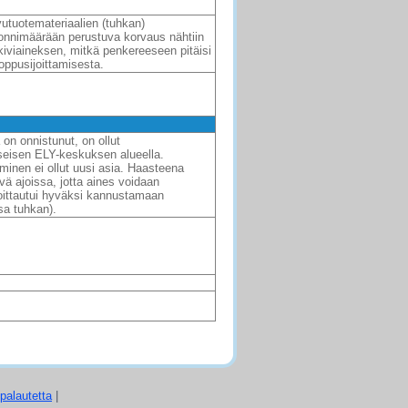
ivutuotemateriaalien (tuhkan)
Tonnimäärään perustuva korvaus nähtiin
 kiviaineksen, mitkä penkereeseen pitäisi
oppusijoittamisesta.
on onnistunut, on ollut
yseisen ELY-keskuksen alueella.
eminen ei ollut uusi asia. Haasteena
vä ajoissa, jotta aines voidaan
osoittautui hyväksi kannustamaan
sa tuhkan).
palautetta
|