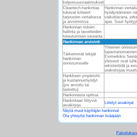
kelpoisuusvaatimukset
Cleantech-hankintaa
Hankinnan vertailu
tukevat kriteerit
hyödyntäminen näk
tarjousten vertailussa
vaikuttavana, jott
ja arvioinnissa
ajaa. Suuri hyötyj
Hankinnan riskien
hallinta ja tavoitteiden
toteutumisen seuranta
Hankinnan arviointi
Yhteinen onnistumi
lupaviranomaisten
Tärkeimmät tekijät
Esimerkiksi Seinäj
hankinnan
yleisesti ovat tuh
onnistumiselle
rekisteröidä ja es
urakoitsijaa muut
Hankkeen ympäristö-
ja kustannushyödyt
(jos arvioitu tai
laskettu)
Hankinnasta opittua
Hankintaan liittyviä
Liitetyt asiakirjat
asiakirjoja
Näytä muut käyttäjän hankinnat
Ota yhteyttä hankinnan lisääjään
Palvelukuv