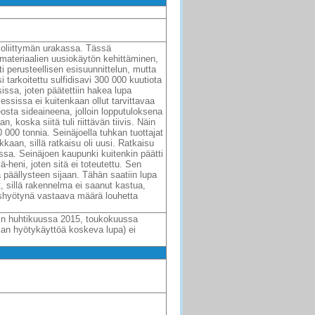
soliittymän urakassa. Tässä
 materiaalien uusiokäytön kehittäminen,
 perusteellisen esisuunnittelun, mutta
 tarkoitettu sulfidisavi 300 000 kuutiota
sissa, joten päätettiin hakea lupa
osessissa ei kuitenkaan ollut tarvittavaa
eosta sideaineena, jolloin lopputuloksena
 koska siitä tuli riittävän tiivis. Näin
20 000 tonnia. Seinäjoella tuhkan tuottajat
kaan, sillä ratkaisu oli uusi. Ratkaisu
issa. Seinäjoen kaupunki kuitenkin päätti
-heni, joten sitä ei toteutettu. Sen
a päällysteen sijaan. Tähän saatiin lupa
, sillä rakennelma ei saanut kastua,
nushyötynä vastaava määrä louhetta
iin huhtikuussa 2015, toukokuussa
kan hyötykäyttöä koskeva lupa) ei