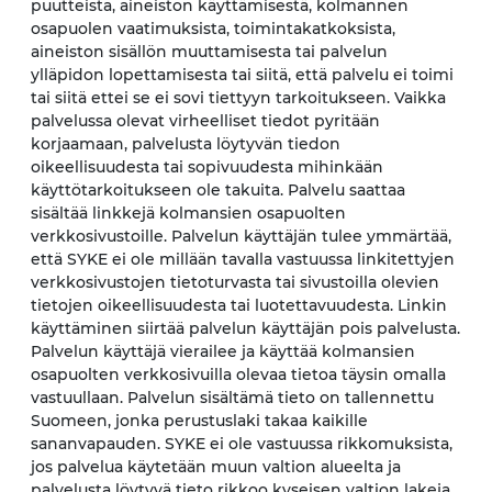
puutteista, aineiston käyttämisestä, kolmannen
osapuolen vaatimuksista, toimintakatkoksista,
aineiston sisällön muuttamisesta tai palvelun
ylläpidon lopettamisesta tai siitä, että palvelu ei toimi
tai siitä ettei se ei sovi tiettyyn tarkoitukseen. Vaikka
palvelussa olevat virheelliset tiedot pyritään
korjaamaan, palvelusta löytyvän tiedon
oikeellisuudesta tai sopivuudesta mihinkään
käyttötarkoitukseen ole takuita. Palvelu saattaa
sisältää linkkejä kolmansien osapuolten
verkkosivustoille. Palvelun käyttäjän tulee ymmärtää,
että SYKE ei ole millään tavalla vastuussa linkitettyjen
verkkosivustojen tietoturvasta tai sivustoilla olevien
tietojen oikeellisuudesta tai luotettavuudesta. Linkin
käyttäminen siirtää palvelun käyttäjän pois palvelusta.
Palvelun käyttäjä vierailee ja käyttää kolmansien
osapuolten verkkosivuilla olevaa tietoa täysin omalla
vastuullaan. Palvelun sisältämä tieto on tallennettu
Suomeen, jonka perustuslaki takaa kaikille
sananvapauden. SYKE ei ole vastuussa rikkomuksista,
jos palvelua käytetään muun valtion alueelta ja
palvelusta löytyvä tieto rikkoo kyseisen valtion lakeja.