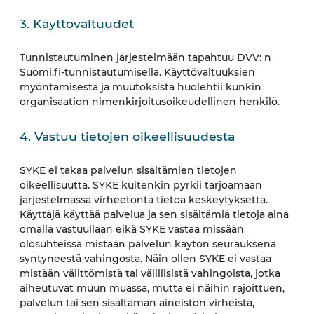
3. Käyttövaltuudet
Tunnistautuminen järjestelmään tapahtuu DVV: n
Suomi.fi-tunnistautumisella. Käyttövaltuuksien
myöntämisestä ja muutoksista huolehtii kunkin
organisaation nimenkirjoitusoikeudellinen henkilö.
4. Vastuu tietojen oikeellisuudesta
SYKE ei takaa palvelun sisältämien tietojen
oikeellisuutta. SYKE kuitenkin pyrkii tarjoamaan
järjestelmässä virheetöntä tietoa keskeytyksettä.
Käyttäjä käyttää palvelua ja sen sisältämiä tietoja aina
omalla vastuullaan eikä SYKE vastaa missään
olosuhteissa mistään palvelun käytön seurauksena
syntyneestä vahingosta. Näin ollen SYKE ei vastaa
mistään välittömistä tai välillisistä vahingoista, jotka
aiheutuvat muun muassa, mutta ei näihin rajoittuen,
palvelun tai sen sisältämän aineiston virheistä,