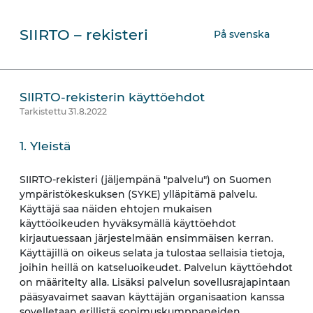
SIIRTO – rekisteri
På svenska
SIIRTO-rekisterin käyttöehdot
Tarkistettu 31.8.2022
1. Yleistä
SIIRTO-rekisteri (jäljempänä "palvelu") on Suomen
ympäristökeskuksen (SYKE) ylläpitämä palvelu.
Käyttäjä saa näiden ehtojen mukaisen
käyttöoikeuden hyväksymällä käyttöehdot
kirjautuessaan järjestelmään ensimmäisen kerran.
Käyttäjillä on oikeus selata ja tulostaa sellaisia tietoja,
joihin heillä on katseluoikeudet. Palvelun käyttöehdot
on määritelty alla. Lisäksi palvelun sovellusrajapintaan
pääsyavaimet saavan käyttäjän organisaation kanssa
sovelletaan erillistä sopimuskumppaneiden