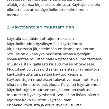
allekirjoittamaa kirjallista sopimusta. Käyttäjällä ei ole
oikeutta luovuttaa käyttöoikeutta kolmannelle
osapuolelle.
2. Käyttöehtojen muuttaminen
Käyttäjä saa näiden ehtojen mukaisen
käyttöoikeuden hyväksymällä käyttöehdot
kirjautuessaan järjestelmään ensimmäisen kerran.
SYKEllä on oikeus yksipuolisesti ilman käyttäjän
hyväksyntää muuttaa näitä käyttöehtoja ilmoittamalla
muutoksista kirjallisesti kirjautumisen yhteydessä.
Muutokset voivat rajoittaa tai laajentaa yllä mainittua
käyttöoikeutta tai päättää käyttöoikeuden.
Käyttöehtojen muutokset tulevat voimaan heti, kun
niistä on ilmoitettu palvelussa. Palvelun käyttäminen
käyttöehtojen muuttamisen jälkeen on osoitus
muutosten hyväksymisestä. SYKEllä on lisäksi oikeus
rajoittaa koko sivuston käyttöä ilman
ennakkoilmoitusta ja korvausvelvollisuutta.