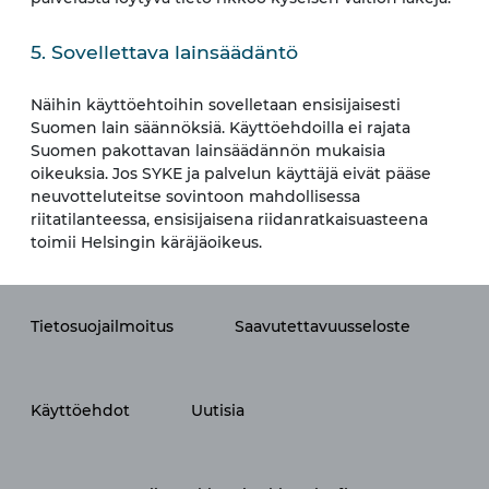
5. Sovellettava lainsäädäntö
Näihin käyttöehtoihin sovelletaan ensisijaisesti
Suomen lain säännöksiä. Käyttöehdoilla ei rajata
Suomen pakottavan lainsäädännön mukaisia
oikeuksia. Jos SYKE ja palvelun käyttäjä eivät pääse
neuvotteluteitse sovintoon mahdollisessa
riitatilanteessa, ensisijaisena riidanratkaisuasteena
toimii Helsingin käräjäoikeus.
Tietosuojailmoitus
Saavutettavuusseloste
Käyttöehdot
Uutisia