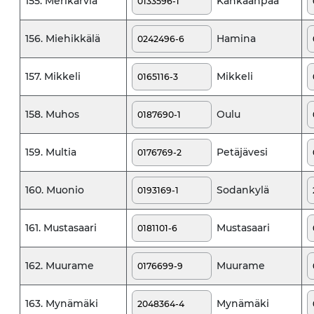
Kankaanpää
155. Merikarvia
Hamina
156. Miehikkälä
Mikkeli
157. Mikkeli
Oulu
158. Muhos
Petäjävesi
159. Multia
Sodankylä
160. Muonio
Mustasaari
161. Mustasaari
Muurame
162. Muurame
Mynämäki
163. Mynämäki