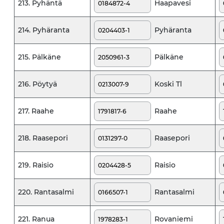
Haapavesi
213. Pyhäntä
Pyhäranta
214. Pyhäranta
Pälkäne
215. Pälkäne
Koski Tl
216. Pöytyä
Raahe
217. Raahe
Raasepori
218. Raasepori
Raisio
219. Raisio
Rantasalmi
220. Rantasalmi
Rovaniemi
221. Ranua