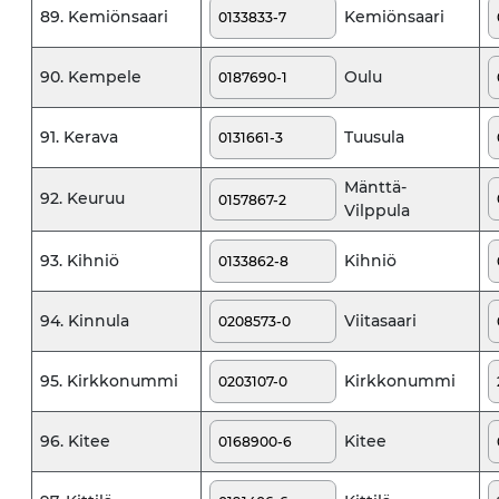
Kemiönsaari
89. Kemiönsaari
Oulu
90. Kempele
Tuusula
91. Kerava
Mänttä-
92. Keuruu
Vilppula
Kihniö
93. Kihniö
Viitasaari
94. Kinnula
Kirkkonummi
95. Kirkkonummi
Kitee
96. Kitee