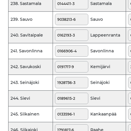
Sastamala
238. Sastamala
Sauvo
239. Sauvo
Lappeenranta
240. Savitaipale
Savonlinna
241. Savonlinna
Kemijärvi
242. Savukoski
Seinäjoki
243. Seinäjoki
Sievi
244. Sievi
Kankaanpää
245. Siikainen
Raahe
246. Siikajoki